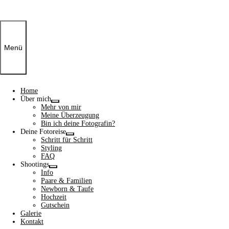
Menü
Home
Über mich
Show
Mehr von mir
sub
Meine Überzeugung
menu
Bin ich deine Fotografin?
Deine Fotoreise
Show
Schritt für Schritt
sub
Styling
menu
FAQ
Shootings
Show
Info
sub
Paare & Familien
menu
Newborn & Taufe
Hochzeit
Gutschein
Galerie
Kontakt