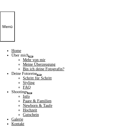
Menü
Home
Über mich
Show
Mehr von mir
sub
Meine Überzeugung
menu
Bin ich deine Fotografin?
Deine Fotoreise
Show
Schritt für Schritt
sub
Styling
menu
FAQ
Shootings
Show
Info
sub
Paare & Familien
menu
Newborn & Taufe
Hochzeit
Gutschein
Galerie
Kontakt