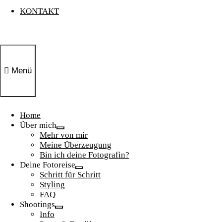
KONTAKT
Menü
Home
Über mich
Show
Mehr von mir
sub
Meine Überzeugung
menu
Bin ich deine Fotografin?
Deine Fotoreise
Show
Schritt für Schritt
sub
Styling
menu
FAQ
Shootings
Show
Info
sub