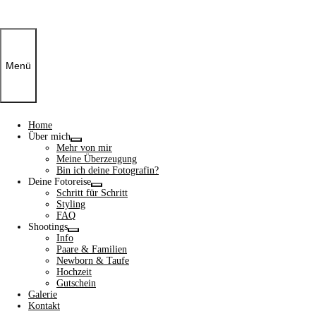
Menü
Home
Über mich
Show
Mehr von mir
sub
Meine Überzeugung
menu
Bin ich deine Fotografin?
Deine Fotoreise
Show
Schritt für Schritt
sub
Styling
menu
FAQ
Shootings
Show
Info
sub
Paare & Familien
menu
Newborn & Taufe
Hochzeit
Gutschein
Galerie
Kontakt